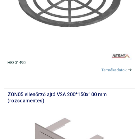
HE301490
Termékadatok
ZON05 ellenőrző ajtó V2A 200*150x100 mm
(rozsdamentes)