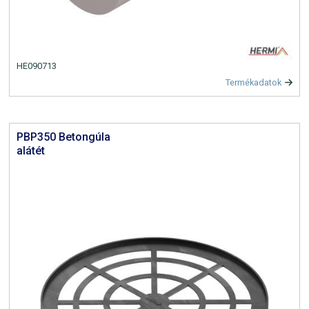
HE090713
Termékadatok
PBP350 Betongúla
alátét