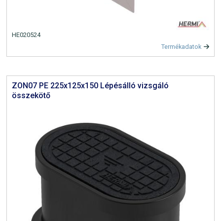
HE020524
Termékadatok
ZON07 PE 225x125x150 Lépésálló vizsgáló
összekötő