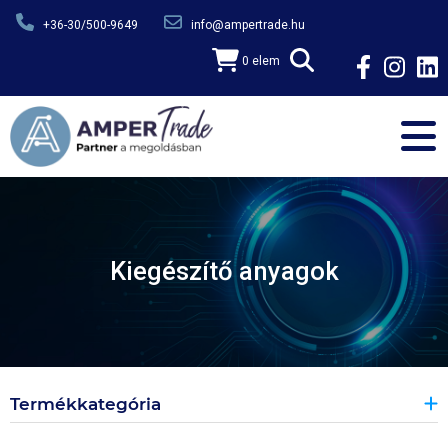
Ugrás a tartalomra
+36-30/500-9649
info@ampertrade.hu
0 elem
Kiegészítő anyagok
Termékkategória