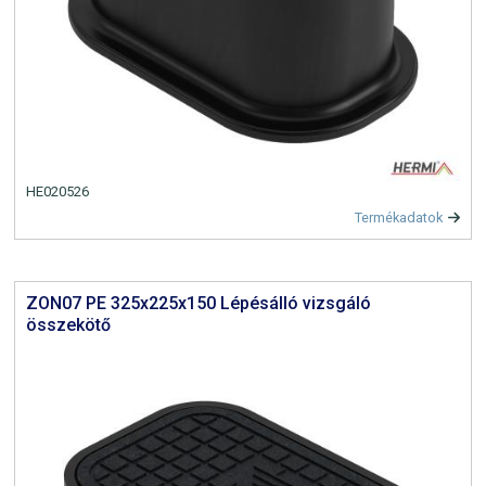
HE020526
Termékadatok
ZON07 PE 325x225x150 Lépésálló vizsgáló
összekötő