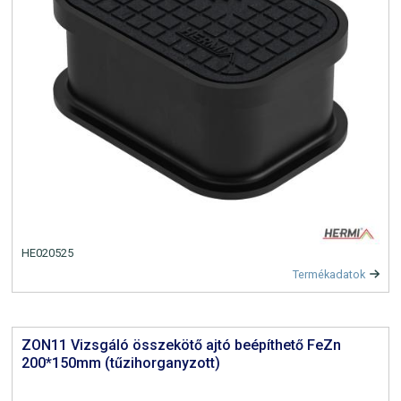
HE020525
Termékadatok
ZON11 Vizsgáló összekötő ajtó beépíthető FeZn
200*150mm (tűzihorganyzott)