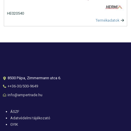
HE020540
Termékadatok
8500 Pápa, Zimmermann utca 6.
++36-30/500-9649
info@ampertrade.hu
Lábléc
ÁSZF
Adatvédelmi tájékozató
GYIK