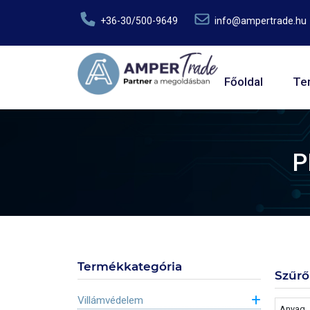
Ugrás a tartalomra
+36-30/500-9649
info@ampertrade.hu
Fő navig
Főoldal
Te
P
Termékkategória
Szűrő
Villámvédelem
Anyag