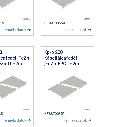
19
HE88700659
Termékadatok
Termékadatok
0
Kp-p 200
lcafedél ,FeZn
Kábeltálcafedél
yzott L=2m
,FeZn-EPC L=2m
52
HE88700352
Termékadatok
Termékadatok