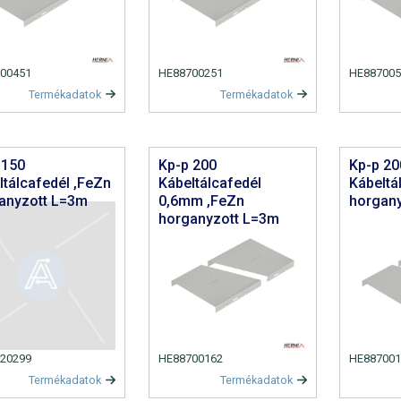
00451
HE88700251
HE887005
Termékadatok
Termékadatok
 150
Kp-p 200
Kp-p 20
ltálcafedél ,FeZn
Kábeltálcafedél
Kábeltá
anyzott L=3m
0,6mm ,FeZn
horgan
horganyzott L=3m
20299
HE88700162
HE887001
Termékadatok
Termékadatok