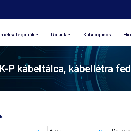
áció
rmékkategóriák
Rólunk
Katalógusok
Hír
K-P kábeltálca, kábellétra fed
k
Hossz
Magasság