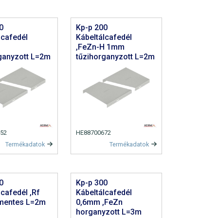
0
Kp-p 200
lcafedél
Kábeltálcafedél
H
,FeZn-H 1mm
ganyzott L=2m
tűzihorganyzott L=2m
52
HE88700672
Termékadatok
Termékadatok
0
Kp-p 300
lcafedél ,Rf
Kábeltálcafedél
mentes L=2m
0,6mm ,FeZn
horganyzott L=3m