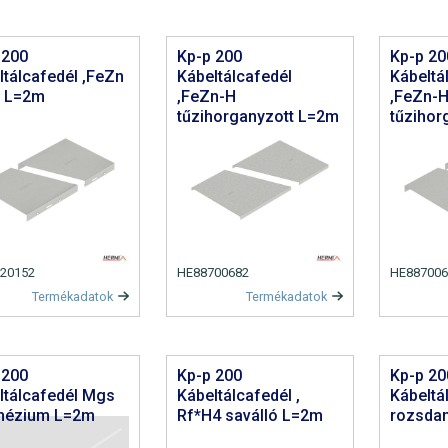
 200
Kp-p 200
Kp-p 20
ltálcafedél ,FeZn
Kábeltálcafedél
Kábeltá
 L=2m
,FeZn-H
,FeZn-
tűzihorganyzott L=2m
tűzihor
20152
HE88700682
HE887006
Termékadatok
Termékadatok
 200
Kp-p 200
Kp-p 20
ltálcafedél Mgs
Kábeltálcafedél ,
Kábeltá
nézium L=2m
Rf*H4 saválló L=2m
rozsda