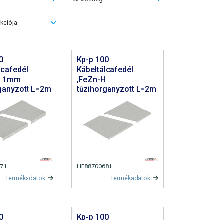
kciója
0
Kp-p 100
lcafedél
Kábeltálcafedél
H 1mm
,FeZn-H
ganyzott L=2m
tűzihorganyzott L=2m
71
HE88700681
Termékadatok
Termékadatok
0
Kp-p 100