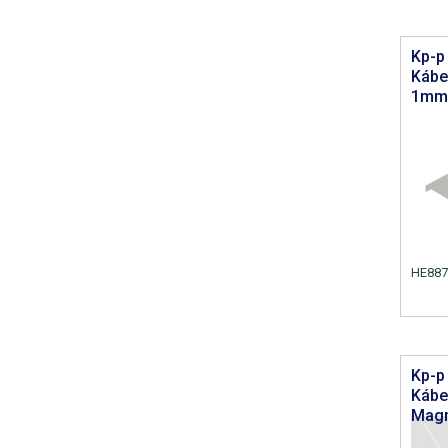
Kp-p
Kábe
1mm
HE887
Kp-p
Kábe
Mag