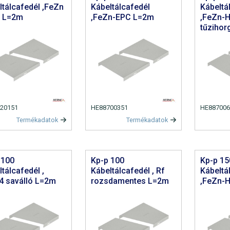
ltálcafedél ,FeZn
Kábeltálcafedél
Kábeltá
 L=2m
,FeZn-EPC L=2m
,FeZn-
tűzihor
20151
HE88700351
HE887006
Termékadatok
Termékadatok
 100
Kp-p 100
Kp-p 15
tálcafedél ,
Kábeltálcafedél , Rf
Kábeltá
4 saválló L=2m
rozsdamentes L=2m
,FeZn-