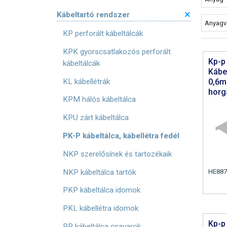
Kábeltartó rendszer
Anyagv
KP perforált kábeltálcák
KPK gyorscsatlakozós perforált
Kp-p
kábeltálcák
Kábe
KL kábellétrák
0,6m
horg
KPM hálós kábeltálca
KPU zárt kábeltálca
PK-P kábeltálca, kábellétra fedél
NKP szerelősínek és tartozékaik
HE887
NKP kábeltálca tartók
PKP kábeltálca idomok
PKL kábellétra idomok
Kp-p
PP kábeltálca csavarok