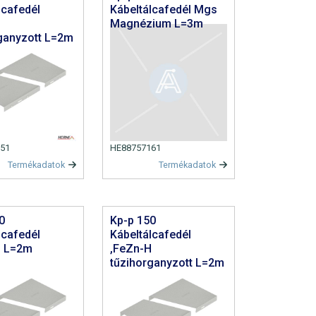
lcafedél
Kábeltálcafedél Mgs
H
Magnézium L=3m
ganyzott L=2m
51
HE88757161
Termékadatok
Termékadatok
0
Kp-p 150
lcafedél
Kábeltálcafedél
H L=2m
,FeZn-H
tűzihorganyzott L=2m