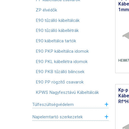
Kábe
1mm
ZP élvédők
E90 tűzálló kábeltálcák
E90 tűzálló kábellétrák
E90 kábeltálca tartók
E90 PKP kábeltálca idomok
HE887
E90 PKL kábellétra idomok
E90 PKB tűzálló bilincsek
E90 PP rögzítő csavarok
Kp-p
KPWS Nagyfesztávú Kábeltálcák
Kábel
Rf*H
Túlfeszültségvédelem
Napelemtartó szerkezetek