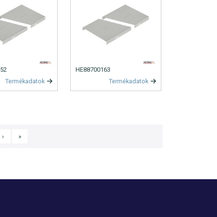
52
HE88700163
Termékadatok
Termékadatok
Következő oldal
Utolsó oldal
›
»
ozás