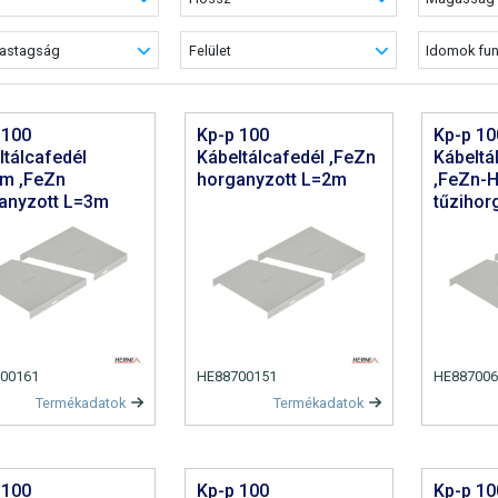
astagság
Felület
Idomok fun
 100
Kp-p 100
Kp-p 10
ltálcafedél
Kábeltálcafedél ,FeZn
Kábeltá
m ,FeZn
horganyzott L=2m
,FeZn-
anyzott L=3m
tűzihor
00161
HE88700151
HE887006
Termékadatok
Termékadatok
 100
Kp-p 100
Kp-p 10