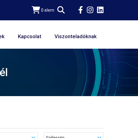
0 elem
ek
Kapcsolat
Viszonteladóknak
él
Szélesség