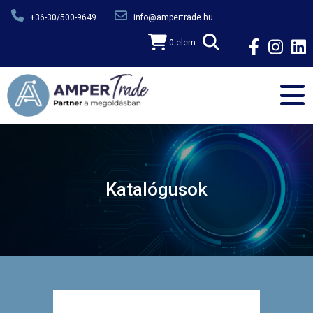
Ugrás a tartalomra
+36-30/500-9649
info@ampertrade.hu
0 elem
Katalógusok