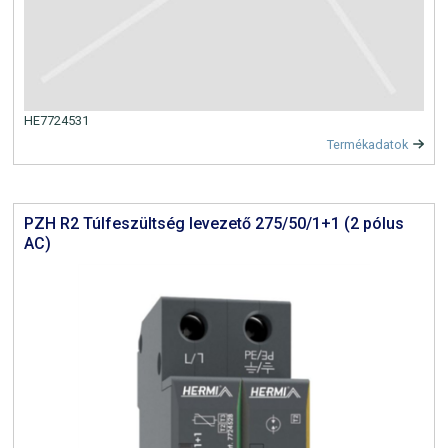
HE7724531
Termékadatok
PZH R2 Túlfeszültség levezető 275/50/1+1 (2 pólus
AC)