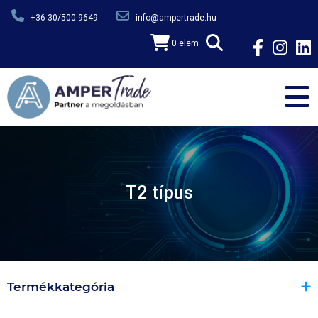
Ugrás a tartalomra
+36-30/500-9649
info@ampertrade.hu
0 elem
T2 típus
Termékkategória