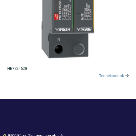
HE7724528
Termékadatok
8500 Pápa, Zimmermann utca 6.