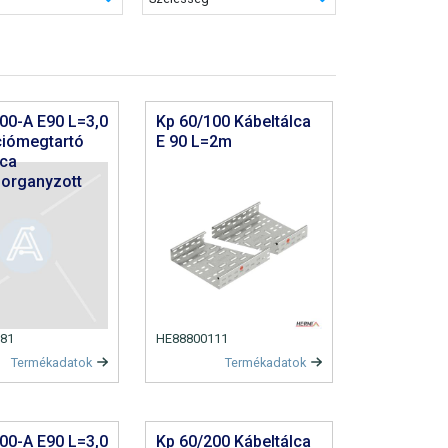
00-A E90 L=3,0
Kp 60/100 Kábeltálca
ciómegtartó
E 90 L=2m
lca
organyzott
81
HE88800111
Termékadatok
Termékadatok
00-A E90 L=3,0
Kp 60/200 Kábeltálca