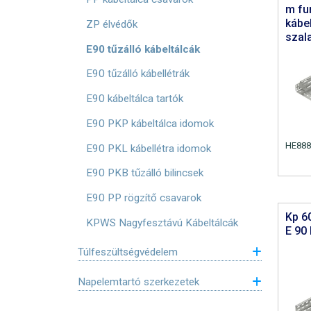
m fu
kábe
ZP élvédők
szal
E90 tűzálló kábeltálcák
E90 tűzálló kábellétrák
E90 kábeltálca tartók
E90 PKP kábeltálca idomok
HE888
E90 PKL kábellétra idomok
E90 PKB tűzálló bilincsek
E90 PP rögzítő csavarok
Kp 6
KPWS Nagyfesztávú Kábeltálcák
E 90
Túlfeszültségvédelem
Napelemtartó szerkezetek