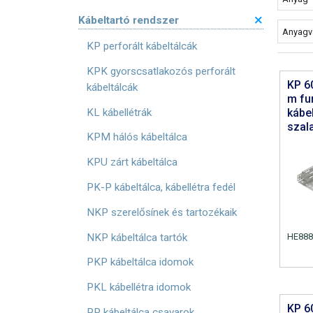
Kábeltartó rendszer
Anyagv
KP perforált kábeltálcák
KPK gyorscsatlakozós perforált
KP 6
kábeltálcák
m fu
KL kábellétrák
kábe
szal
KPM hálós kábeltálca
KPU zárt kábeltálca
PK-P kábeltálca, kábellétra fedél
NKP szerelősínek és tartozékaik
HE888
NKP kábeltálca tartók
PKP kábeltálca idomok
PKL kábellétra idomok
KP 6
PP kábeltálca csavarok