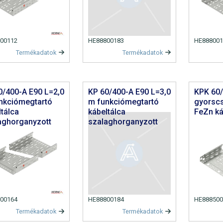
00112
HE88800183
HE888001
Termékadatok
Termékadatok
0/400-A E90 L=2,0
KP 60/400-A E90 L=3,0
KPK 60
nkciómegtartó
m funkciómegtartó
gyorsc
ltálca
kábeltálca
FeZn ká
aghorganyzott
szalaghorganyzott
00164
HE88800184
HE888500
Termékadatok
Termékadatok