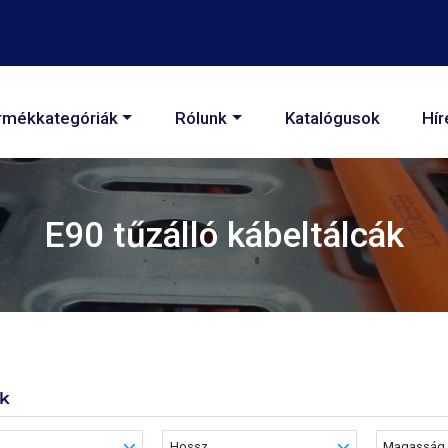
áció
rmékkategóriák
Rólunk
Katalógusok
Hír
E90 tűzálló kábeltálcák
k
Hossz
Magasság