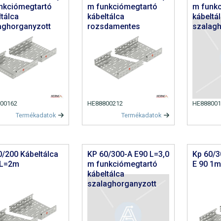
nkciómegtartó
m funkciómegtartó
m funk
ltálca
kábeltálca
kábeltá
aghorganyzott
rozsdamentes
szalagh
00162
HE88800212
HE888001
Termékadatok
Termékadatok
0/200 Kábeltálca
KP 60/300-A E90 L=3,0
Kp 60/3
 L=2m
m funkciómegtartó
E 90 1
kábeltálca
szalaghorganyzott