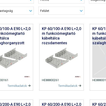
astagság
Felület
0/100-A E90 L=2,0
KP 60/100-A E90 L=2,0
KP 60/1
nkciómegtartó
m funkciómegtartó
m funk
ltálca
kábeltálca
kábeltá
aghorganyzott
rozsdamentes
szalagh
00161
HE88800261
HE888001
Termékadatok
Termékadatok
0/200-A E90 L=2,0
KP 60/200-A E90 L=2,0
KP 60/2