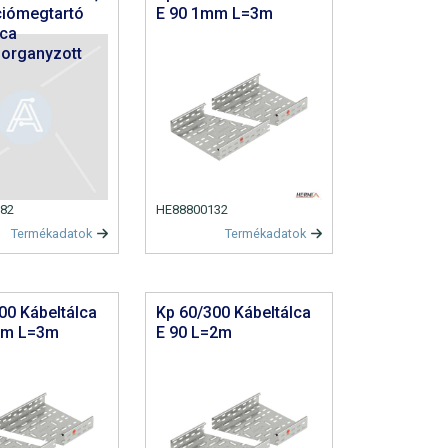
ciómegtartó
E 90 1mm L=3m
lca
organyzott
82
HE88800132
Termékadatok
Termékadatok
00 Kábeltálca
Kp 60/300 Kábeltálca
mm L=3m
E 90 L=2m