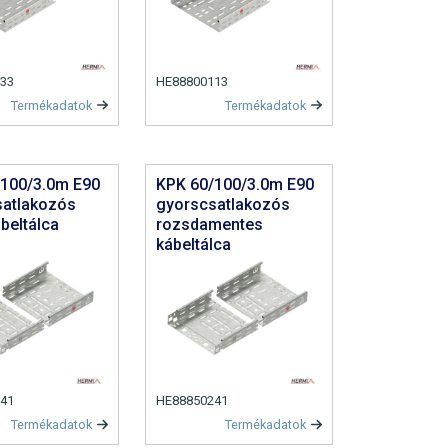
33
HE88800113
Termékadatok
Termékadatok
/100/3.0m E90
KPK 60/100/3.0m E90
satlakozós
gyorscsatlakozós
beltálca
rozsdamentes
kábeltálca
41
HE88850241
Termékadatok
Termékadatok