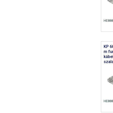
HE888
KP 6
m fu
kábe
szal
HE888