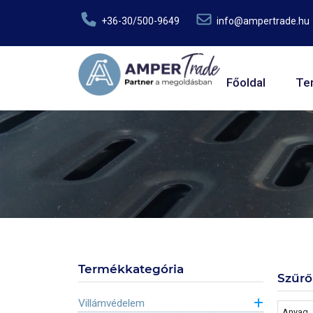
Ugrás a tartalomra
+36-30/500-9649
info@ampertrade.hu
Fő navig
Főoldal
Te
Termékkategória
Szűrő
Villámvédelem
Anyag