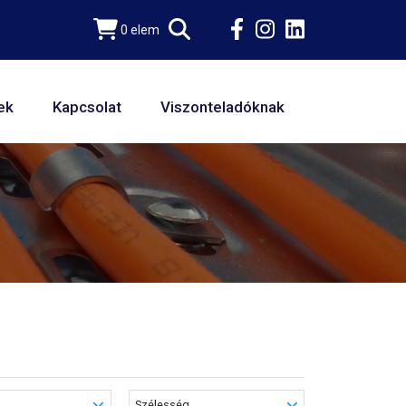
0 elem
ek
Kapcsolat
Viszonteladóknak
Szélesség