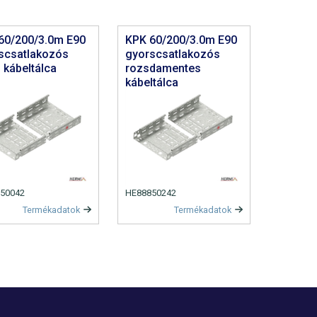
60/200/3.0m E90
KPK 60/200/3.0m E90
scsatlakozós
gyorscsatlakozós
 kábeltálca
rozsdamentes
kábeltálca
50042
HE88850242
Termékadatok
Termékadatok