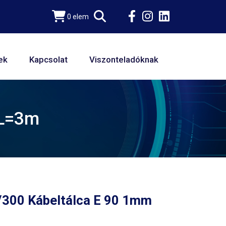
0 elem
ek
Kapcsolat
Viszonteladóknak
 L=3m
/300 Kábeltálca E 90 1mm