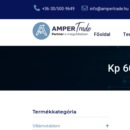
Ugrás a tartalomra
+36-30/500-9649
info@ampertrade.hu
Fő navig
Főoldal
Te
Kp 6
Termékkategória
Villámvédelem