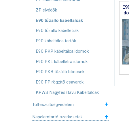
E90
ZP élvédők
id
E90 tűzálló kábeltálcák
E90 tűzálló kábellétrák
E90 kábeltálca tartók
E90 PKP kábeltálca idomok
E90 PKL kábellétra idomok
E90 PKB tűzálló bilincsek
E90 PP rögzítő csavarok
KPWS Nagyfesztávú Kábeltálcák
Túlfeszültségvédelem
Napelemtartó szerkezetek