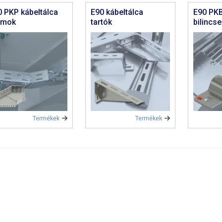
 PKP kábeltálca
E90 kábeltálca
E90 PKB
omok
tartók
bilincs
Termékek
Termékek