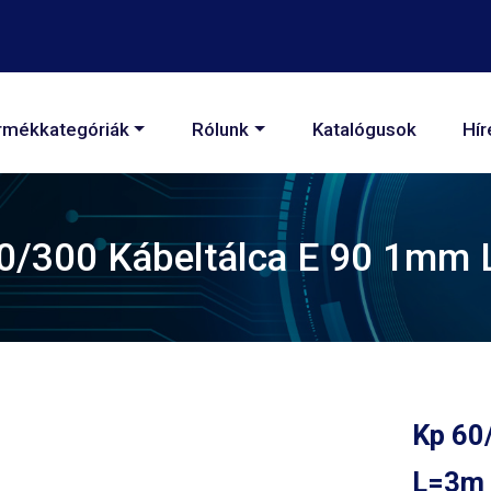
áció
rmékkategóriák
Rólunk
Katalógusok
Hír
0/300 Kábeltálca E 90 1mm
Kp 60
L=3m