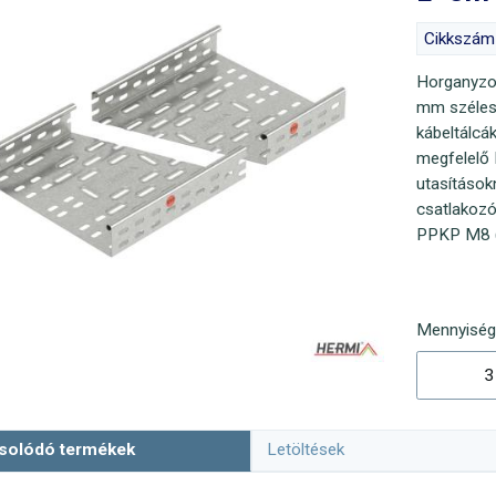
Cikkszám
Horganyzo
mm széless
kábeltálcá
megfelelő 
utasítások
csatlakoz
PPKP M8 (8
Mennyisé
solódó termékek
Letöltések