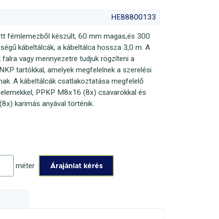
HE88800133
tt fémlemezből készült, 60 mm magas,és 300
égű kábeltálcák, a kábeltálca hossza 3,0 m. A
k falra vagy mennyezetre tudjuk rögzíteni a
NKP tartókkal, amelyek megfelelnek a szerelési
nak. A kábeltálcák csatlakoztatása megfelelő
óelemekkel, PPKP M8x16 (8x) csavarokkal és
x) karimás anyával történik.
g
méter