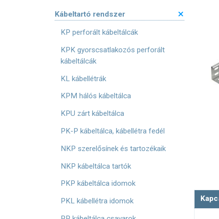
Kábeltartó rendszer
KP perforált kábeltálcák
KPK gyorscsatlakozós perforált
kábeltálcák
KL kábellétrák
KPM hálós kábeltálca
KPU zárt kábeltálca
PK-P kábeltálca, kábellétra fedél
NKP szerelősínek és tartozékaik
NKP kábeltálca tartók
PKP kábeltálca idomok
Kapc
PKL kábellétra idomok
PP kábeltálca csavarok