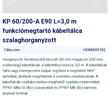
KP 60/200-A E90 L=3,0 m
funkciómegtartó kábeltálca
szalaghorganyzott
Cikkszám
HE88800182
Horganyzott fémlemezből készült, 60 mm magas,és 200 mm
szélességű kábeltálcák, a kábeltálca hossza 3,0 m. A kábeltálcák
falra vagy mennyezetre tudjuk rögzíteni a megfelelő NKP
tartókkal, amelyek megfelelnek a szerelési utasításoknak. A
kábeltálcák csatlakoztatása megfelelő csatlakozóelemekkel,
PPKP M8x16 (8x) csavarokkal és PPKP M8 (8x) karimás
anyával történik.