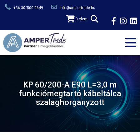
Ugrás a tartalomra
+36-30/500-9649
info@ampertrade.hu
0 elem
KP 60/200-A E90 L=3,0 m
funkciómegtartó kábeltálca
szalaghorganyzott