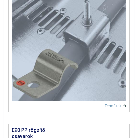
Termékek
E90 PP rögzítő
csavarok