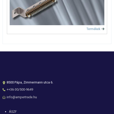
Termékek
8500 Pápa, Zimmermann utca 6.
++36-30/500-9649
info@ampertrade.hu
Lábléc
ÁSZF