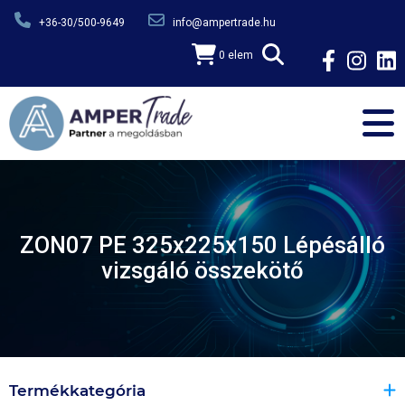
Ugrás a tartalomra
+36-30/500-9649
info@ampertrade.hu
0 elem
ZON07 PE 325x225x150 Lépésálló
vizsgáló összekötő
Termékkategória