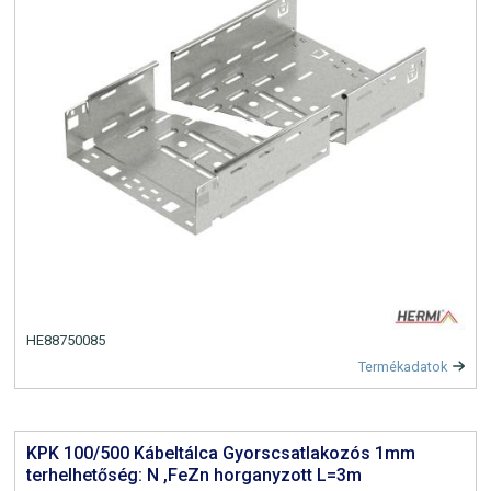
HE88750085
Termékadatok
KPK 100/500 Kábeltálca Gyorscsatlakozós 1mm
terhelhetőség: N ,FeZn horganyzott L=3m