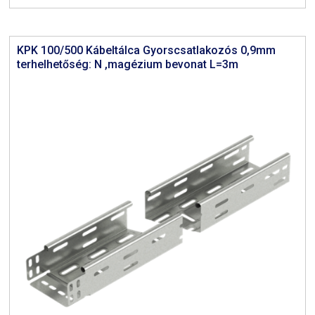
KPK 100/500 Kábeltálca Gyorscsatlakozós 0,9mm
terhelhetőség: N ,magézium bevonat L=3m