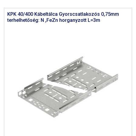
KPK 40/400 Kábeltálca Gyorscsatlakozós 0,75mm
terhelhetőség: N ,FeZn horganyzott L=3m