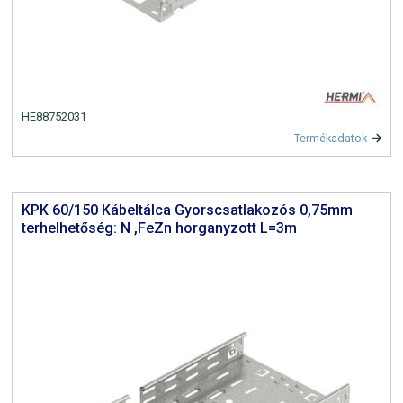
HE88752031
Termékadatok
KPK 60/150 Kábeltálca Gyorscsatlakozós 0,75mm
terhelhetőség: N ,FeZn horganyzott L=3m