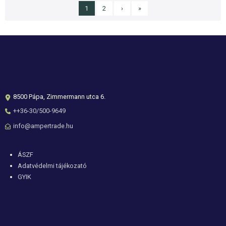
Jelenlegi oldal
Page
Következő oldal
Utolsó oldal
1
2
›
»
Oldalszámozás
8500 Pápa, Zimmermann utca 6.
++36-30/500-9649
info@ampertrade.hu
Lábléc
ÁSZF
Adatvédelmi tájékozató
GYIK