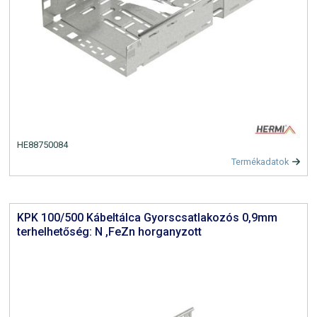
HE88750084
Termékadatok
KPK 100/500 Kábeltálca Gyorscsatlakozós 0,9mm
terhelhetőség: N ,FeZn horganyzott