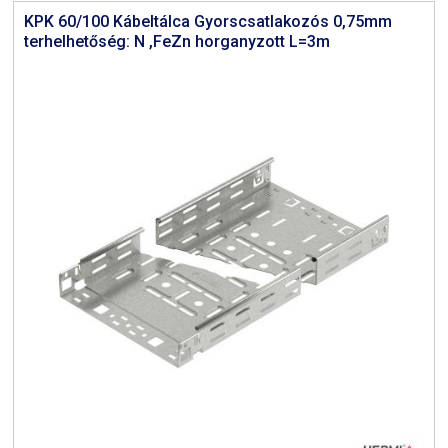
KPK 60/100 Kábeltálca Gyorscsatlakozós 0,75mm
terhelhetőség: N ,FeZn horganyzott L=3m