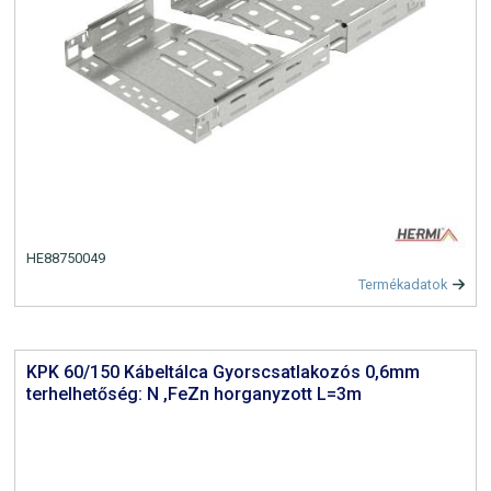
HE88750049
Termékadatok
KPK 60/150 Kábeltálca Gyorscsatlakozós 0,6mm
terhelhetőség: N ,FeZn horganyzott L=3m