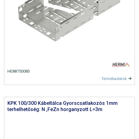
HE88750083
Termékadatok
KPK 100/300 Kábeltálca Gyorscsatlakozós 1mm
terhelhetőség: N ,FeZn horganyzott L=3m