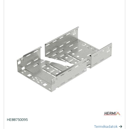
HE88750095
Termékadatok