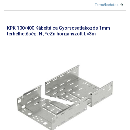
Termékadatok
KPK 100/400 Kábeltálca Gyorscsatlakozós 1mm
terhelhetőség: N ,FeZn horganyzott L=3m