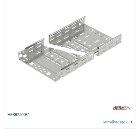
HE88750031
Termékadatok