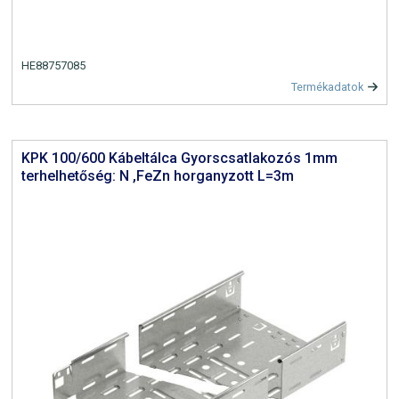
HE88757085
Termékadatok
KPK 100/600 Kábeltálca Gyorscsatlakozós 1mm
terhelhetőség: N ,FeZn horganyzott L=3m