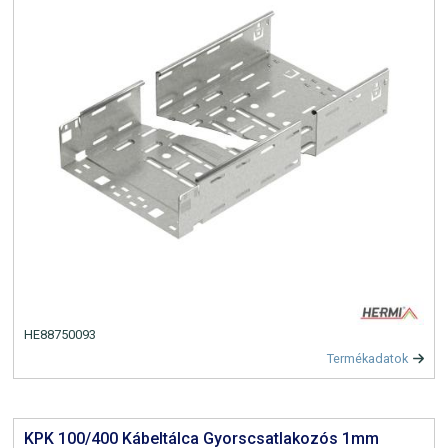
HE88750093
Termékadatok
KPK 100/400 Kábeltálca Gyorscsatlakozós 1mm