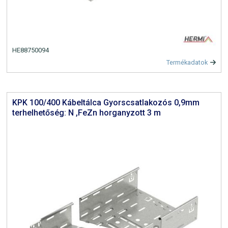
HE88750094
Termékadatok
KPK 100/400 Kábeltálca Gyorscsatlakozós 0,9mm
terhelhetőség: N ,FeZn horganyzott 3 m