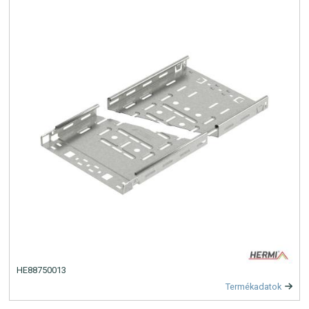
HE88750013
Termékadatok