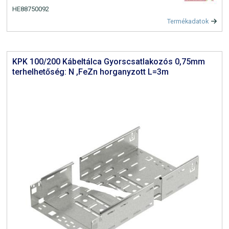
HE88750092
Termékadatok
KPK 100/200 Kábeltálca Gyorscsatlakozós 0,75mm
terhelhetőség: N ,FeZn horganyzott L=3m