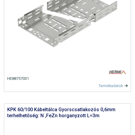
HE88757031
Termékadatok
KPK 60/100 Kábeltálca Gyorscsatlakozós 0,6mm
terhelhetőség: N ,FeZn horganyzott L=3m