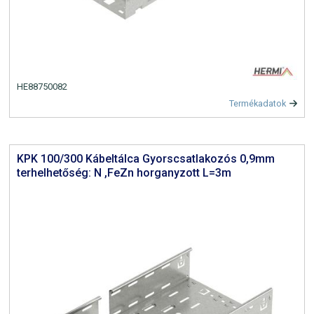
HE88750082
Termékadatok
KPK 100/300 Kábeltálca Gyorscsatlakozós 0,9mm
terhelhetőség: N ,FeZn horganyzott L=3m