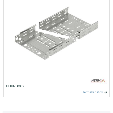
HE88750039
Termékadatok