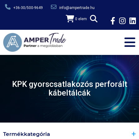
Ugrás a tartalomra
+36-30/500-9649
info@ampertrade.hu
0 elem
KPK gyorscsatlakozós perforált
kábeltálcák
Termékkategória