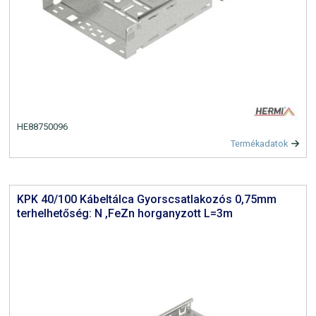
HE88750096
Termékadatok
KPK 40/100 Kábeltálca Gyorscsatlakozós 0,75mm
terhelhetőség: N ,FeZn horganyzott L=3m