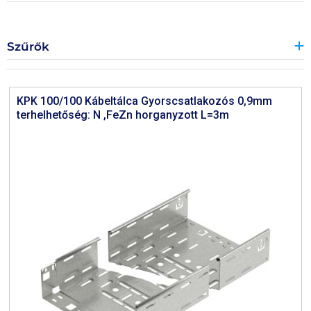
Szűrők
KPK 100/100 Kábeltálca Gyorscsatlakozós 0,9mm
terhelhetőség: N ,FeZn horganyzott L=3m