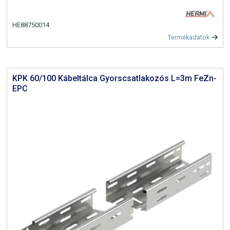
HE88750014
Termékadatok
KPK 60/100 Kábeltálca Gyorscsatlakozós L=3m FeZn-
EPC