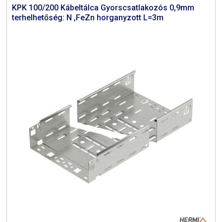
KPK 100/200 Kábeltálca Gyorscsatlakozós 0,9mm
terhelhetőség: N ,FeZn horganyzott L=3m