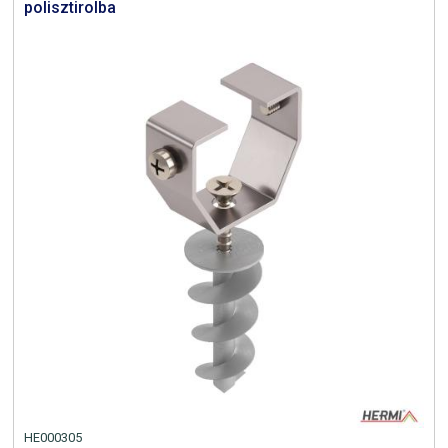
polisztirolba
HE000305