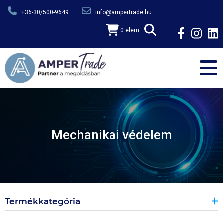
Ugrás a tartalomra
+36-30/500-9649
info@ampertrade.hu
0 elem
Mechanikai védelem
Termékkategória