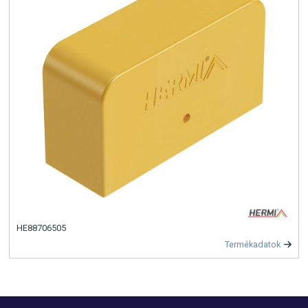
HE88706505
Termékadatok