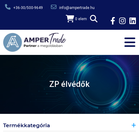
Ugrás a tartalomra
+36-30/500-9649
info@ampertrade.hu
0 elem
ZP élvédők
Termékkategória