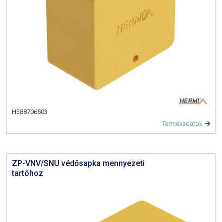
HE88706503
Termékadatok
ZP-VNV/SNU védősapka mennyezeti
tartóhoz