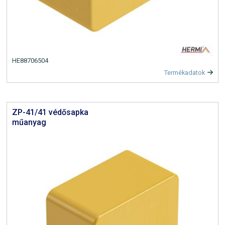
HE88706504
Termékadatok
ZP-41/41 védősapka
műanyag