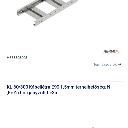
HE88803003
Termékadatok
KL 60/300 Kábellétra E90 1,5mm terhelhetőség: N
,FeZn horganyzott L=3m