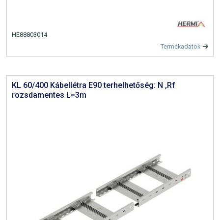
HE88803014
Termékadatok
KL 60/400 Kábellétra E90 terhelhetőség: N ,Rf
rozsdamentes L=3m