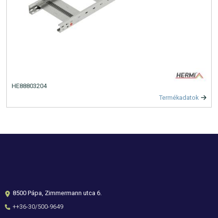
HE88803204
Termékadatok
8500 Pápa, Zimmermann utca 6.
++36-30/500-9649