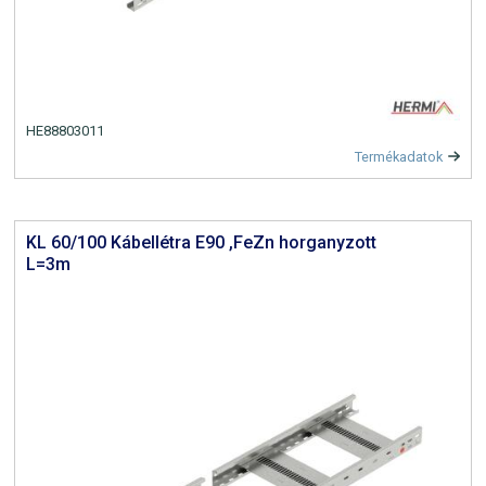
HE88803011
Termékadatok
KL 60/100 Kábellétra E90 ,FeZn horganyzott
L=3m