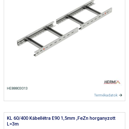
HE88803013
Termékadatok
KL 60/400 Kábellétra E90 1,5mm ,FeZn horganyzott
L=3m