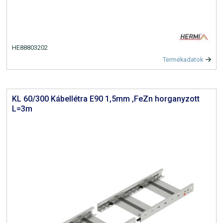
HE88803202
Termékadatok
KL 60/300 Kábellétra E90 1,5mm ,FeZn horganyzott
L=3m