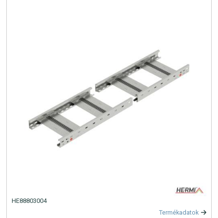
HE88803004
Termékadatok