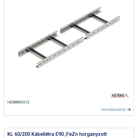
HE88803012
Termékadatok
KL 60/200 Kábellétra E90 ,FeZn horganyzott