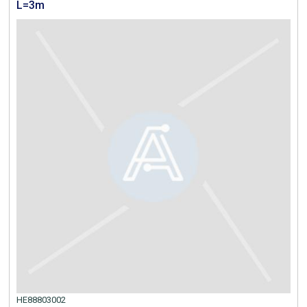
L=3m
HE88803002