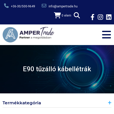
Ugrás a tartalomra
+36-30/500-9649
info@ampertrade.hu
0 elem
E90 tűzálló kábellétrák
Termékkategória