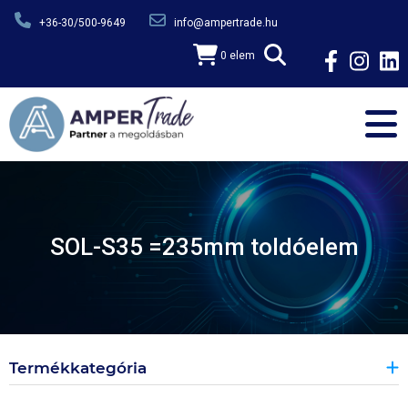
Ugrás a tartalomra
+36-30/500-9649
info@ampertrade.hu
0 elem
SOL-S35 =235mm toldóelem
Termékkategória