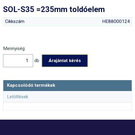
SOL-S35 =235mm toldóelem
Cikkszám
HE88000124
Mennyiség
db
Kapcsolódó termékek
Letöltések