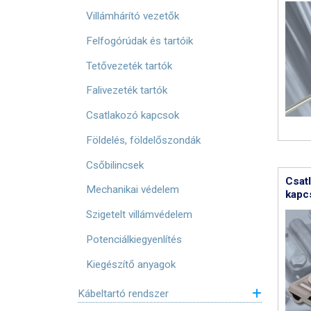
Villámhárító vezetők
Felfogórúdak és tartóik
Tetővezeték tartók
Falivezeték tartók
Csatlakozó kapcsok
Földelés, földelőszondák
Csőbilincsek
Csat
Mechanikai védelem
kapc
Szigetelt villámvédelem
Potenciálkiegyenlítés
Kiegészítő anyagok
Kábeltartó rendszer