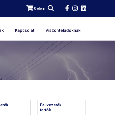
0 elem
ek
Kapcsolat
Viszonteladóknak
eték
Falivezeték
tartók