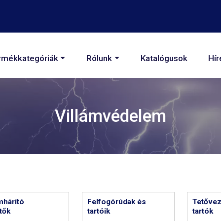
áció
rmékkategóriák
Rólunk
Katalógusok
Hír
Villámvédelem
mhárító
Felfogórúdak és
Tetővez
tők
tartóik
tartók