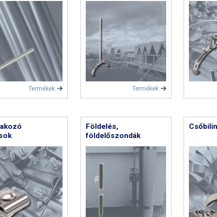
Termékek
Termékek
lakozó
Földelés,
Csőbili
sok
földelőszondák