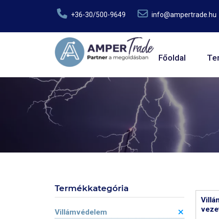
Ugrás a tartalomra
+36-30/500-9649
info@ampertrade.hu
Fő navig
Főoldal
Te
Termékkategória
Villá
veze
Villámvédelem