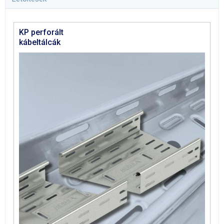
KP perforált
kábeltálcák