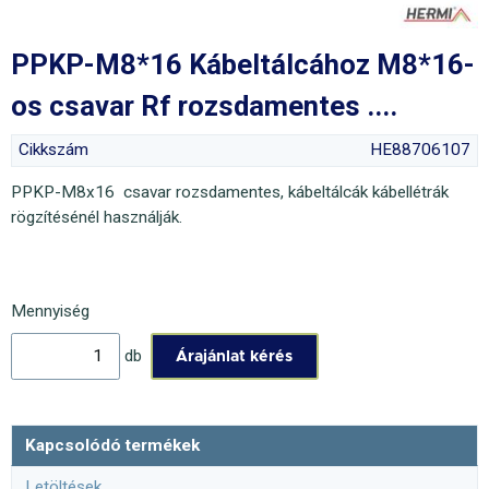
PPKP-M8*16 Kábeltálcához M8*16-
os csavar Rf rozsdamentes ....
Cikkszám
HE88706107
PPKP-M8x16 csavar rozsdamentes, kábeltálcák kábellétrák
rögzítésénél használják.
Mennyiség
db
Kapcsolódó termékek
Letöltések