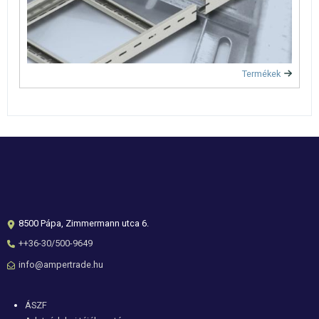
Termékek
8500 Pápa, Zimmermann utca 6.
++36-30/500-9649
info@ampertrade.hu
Lábléc
ÁSZF