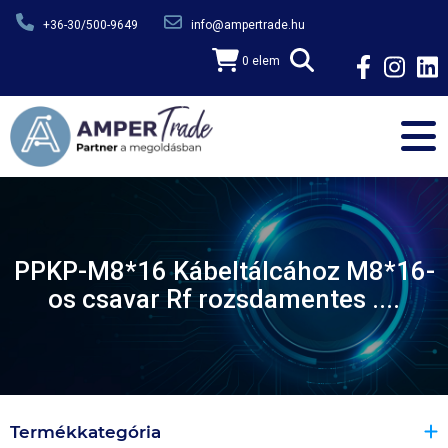
Ugrás a tartalomra
+36-30/500-9649
info@ampertrade.hu
0 elem
PPKP-M8*16 Kábeltálcához M8*16-
os csavar Rf rozsdamentes ....
Termékkategória