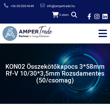
Ugrás a tartalomra
+36-30/500-9649
info@ampertrade.hu
0 elem
KON02 Összekötőkapocs 3*58mm
Rf-V 10/30*3,5mm Rozsdamentes
(50/csomag)