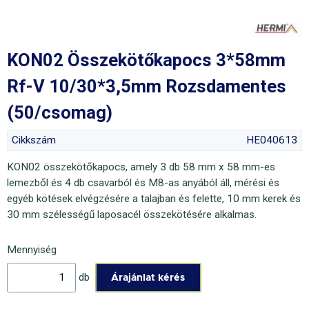
KON02 Összekötőkapocs 3*58mm
Rf-V 10/30*3,5mm Rozsdamentes
(50/csomag)
Cikkszám
HE040613
KON02 összekötőkapocs, amely 3 db 58 mm x 58 mm-es
lemezből és 4 db csavarból és M8-as anyából áll, mérési és
egyéb kötések elvégzésére a talajban és felette, 10 mm kerek és
30 mm szélességű laposacél összekötésére alkalmas.
Mennyiség
db